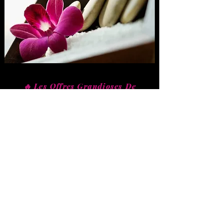
🔥 Les Offres Grandioses De
Fidélités 🔥
-30€ sur le 3 éme Rendez-vous
-50€ sur le 5 éme Rendez-vous​
Paiements : Espèces, CB,
Virements, Wero
Prévenir en cas de retard ou
d'annulation du RDV au minimum
12 heures avant le début de la