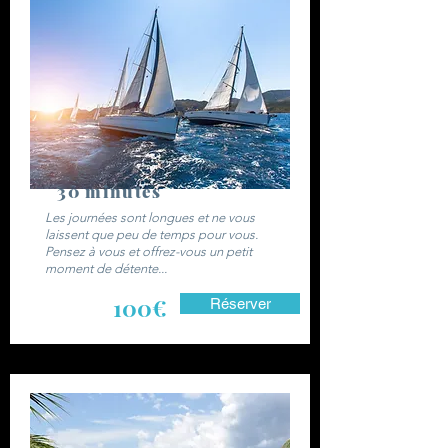
30 minutes
Les journées sont longues et ne vous
laissent que peu de temps pour vous.
Pensez à vous et offrez-vous un petit
moment de détente...
100€
Réserver