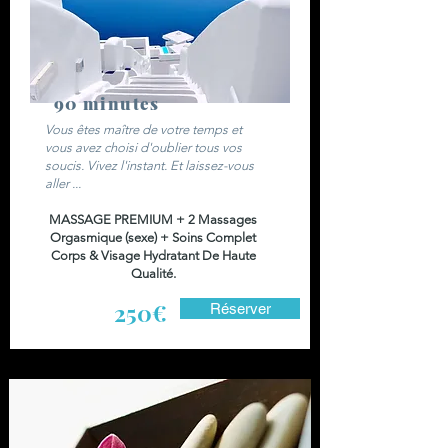
90 minutes
Vous êtes maître de votre temps et
vous avez choisi d'oublier tous vos
soucis. Vivez l'instant. Et laissez-vous
aller ...
MASSAGE PREMIUM + 2 Massages
Orgasmique (sexe) + Soins Complet
Corps & Visage Hydratant De Haute
Qualité.
250€
Réserver