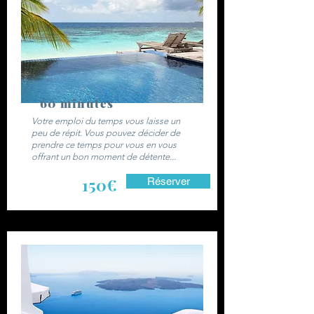
60 minutes
Votre emploi du temps vous laisse un
peu de répit. Vous pouvez décider de
prendre ce temps pour vous en vous
offrant un bon moment de détente...
150€
Réserver